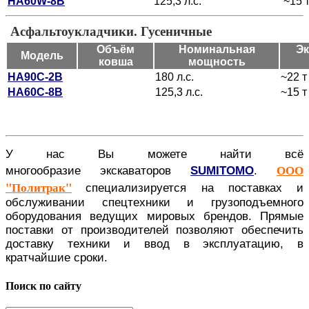
HA60W-8B
125,3 л.с.
~15 
Асфальтоукладчики. Гусеничные
Объём
Номинальная
Эк
Модель
ковша
мощность
HA90C-2B
180 л.с.
~22 т
HA60C-8B
125,3 л.с.
~15 т
У нас Вы можете найти всё
ООО
многообразие экскаваторов
SUMITOMO
.
"Политрак"
специализируется на поставках и
обслуживании спецтехники и грузоподъемного
оборудования ведущих мировых брендов. Прямые
поставки от производителей
позволяют обеспечить
доставку техники и ввод в эксплуатацию, в
кратчайшие сроки.
Поиск по сайту