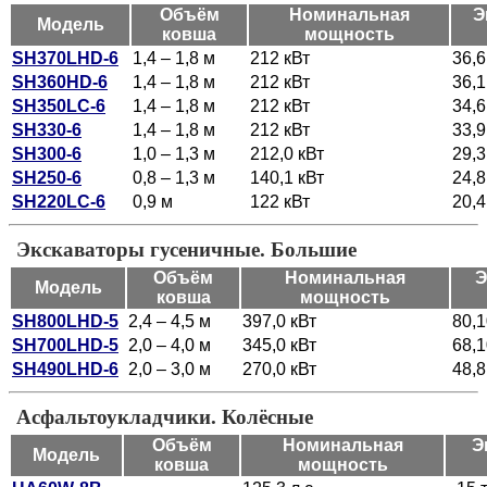
Объём
Номинальная
Э
Модель
ковша
мощность
SH370LHD-6
1,4 – 1,8 м
212 кВт
36,6
SH360HD-6
1,4 – 1,8 м
212 кВт
36,1
SH350LC-6
1,4 – 1,8 м
212 кВт
34,6
SH330-6
1,4 – 1,8 м
212 кВт
33,9
SH300-6
1,0 – 1,3 м
212,0 кВт
29,3
SH250-6
0,8 – 1,3 м
140,1 кВт
24,8
SH220LC-6
0,9 м
122 кВт
20,4
Экскаваторы гусеничные. Большие
Объём
Номинальная
Э
Модель
ковша
мощность
SH800LHD-5
2,4 – 4,5 м
397,0 кВт
80,1
SH700LHD-5
2,0 – 4,0 м
345,0 кВт
68,1
SH490LHD-6
2,0 – 3,0 м
270,0 кВт
48,8
Асфальтоукладчики. Колёсные
Объём
Номинальная
Э
Модель
ковша
мощность