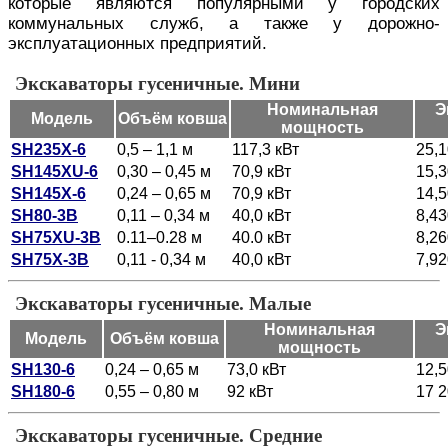
которые являются популярными у городских
коммунальных служб, а также у дорожно-
эксплуатационных предприятий.
Экскаваторы гусеничные. Мини
Номинальная
Э
Модель
Объём ковша
мощность
SH235X-6
0,5 – 1,1 м
117,3 кВт
25,1
SH145XU-6
0,30 – 0,45 м
70,9 кВт
15,3
SH145X-6
0,24 – 0,65 м
70,9 кВт
14,5
SH80-3B
0,11 – 0,34 м
40,0 кВт
8,43
SH75XU-3B
0.11–0.28 м
40.0 кВт
8,26
SH75X-3B
0,11 - 0,34 м
40,0 кВт
7,92
Экскаваторы гусеничные. Малые
Номинальная
Э
Модель
Объём ковша
мощность
SH130-6
0,24 – 0,65 м
73,0 кВт
12,5
SH180-6
0,55 – 0,80 м
92 кВт
17 2
Экскаваторы гусеничные. Средние