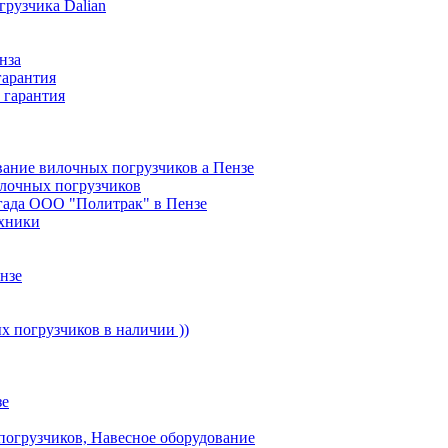
рузчика Dalian
нза
гарантия
 гарантия
ание вилочных погрузчиков а Пензе
илочных погрузчиков
гада ООО "Политрак" в Пензе
ехники
нзе
 погрузчиков в наличии ))
зе
погрузчиков, Навесное оборудование