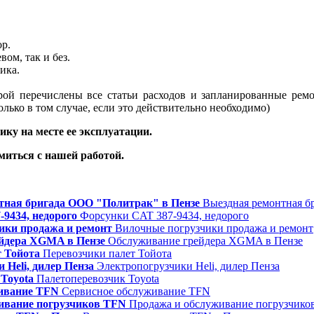
p.
ом, так и без.
ика.
орой перечислены все статьи расходов и запланированные ре
ько в том случае, если это действительно необходимо)
ку на месте ее эксплуатации.
миться с нашей работой.
тная бригада ООО "Политрак" в Пензе
Выездная ремонтная б
9434, недорого
Форсунки CAT 387-9434, недорого
ики продажа и ремонт
Вилочные погрузчики продажа и ремонт
йдера XGMA в Пензе
Обслуживание грейдера XGMA в Пензе
т Тойота
Перевозчики палет Тойота
 Heli, дилер Пенза
Электропогрузчики Heli, дилер Пенза
Toyota
Палетоперевозчик Toyota
ивание TFN
Сервисное обслуживание TFN
ивание погрузчиков TFN
Продажа и обслуживание погрузчико