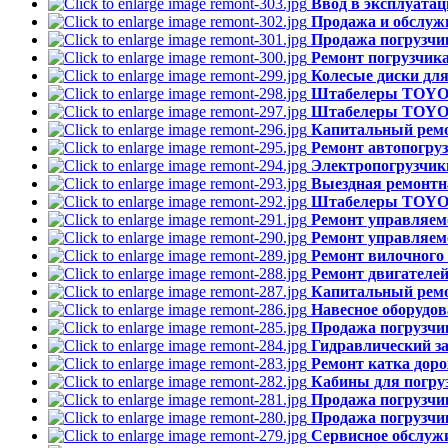
Ввод в эксплуата
Продажа и обслуж
Продажа погрузч
Ремонт погрузчи
Колесые диски для
Штабелеры TOYOT
Штабелеры TOYOT
Капитальный ремо
Ремонт автопогруз
Электропогрузчики
Выездная ремонтн
Штабелеры TOYOT
Ремонт управляем
Ремонт управляемо
Ремонт вилочного
Ремонт двигателе
Капитальный рем
Навесное оборудов
Продажа погрузчик
Гидравлический з
Ремонт катка дор
Кабины для погруз
Продажа погрузчи
Продажа погрузчик
Сервисное обслужи