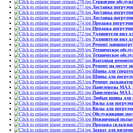
Сервисное обслужи
Доставка погрузч
Доставка погрузч
Доставка погрузчи
Продажа погрузчи
Продажа погрузчи
Удлинители вил д
Удлинители вил д
Ремонт минипогру
Техническое обслу
Техническое обсл
Выездная ремонтн
Ремонт на месте э
Шины для спецтех
Шины для погрузч
Ремонт экскаватор
Панелевозы МАЗ, 
Панелевозы МАЗ, 
Любые шины для в
Вилы для погрузч
Вилы для погрузч
Обслуживание по
Ножничный подъем
Продажа складски
Захват для вилочн