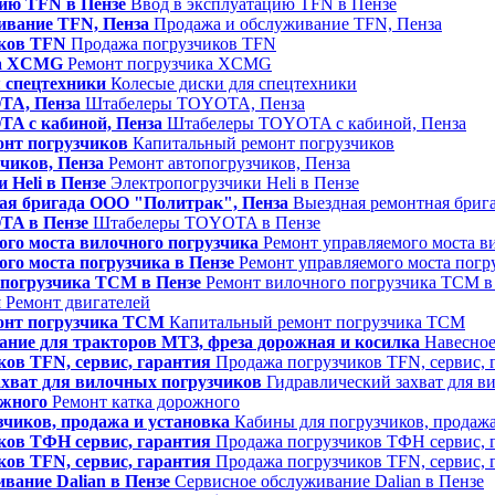
цию TFN в Пензе
Ввод в эксплуатацию TFN в Пензе
ивание TFN, Пенза
Продажа и обслуживание TFN, Пенза
иков TFN
Продажа погрузчиков TFN
ка XCMG
Ремонт погрузчика XCMG
 спецтехники
Колесые диски для спецтехники
A, Пенза
Штабелеры TOYOTA, Пенза
A с кабиной, Пенза
Штабелеры TOYOTA с кабиной, Пенза
нт погрузчиков
Капитальный ремонт погрузчиков
чиков, Пенза
Ремонт автопогрузчиков, Пенза
 Heli в Пензе
Электропогрузчики Heli в Пензе
ая бригада ООО "Политрак", Пенза
Выездная ремонтная бриг
A в Пензе
Штабелеры TOYOTA в Пензе
ого моста вилочного погрузчика
Ремонт управляемого моста в
го моста погрузчика в Пензе
Ремонт управляемого моста погр
 погрузчика TCM в Пензе
Ремонт вилочного погрузчика TCM в
й
Ремонт двигателей
онт погрузчика ТСМ
Капитальный ремонт погрузчика ТСМ
ание для тракторов МТЗ, фреза дорожная и косилка
Навесное
ов TFN, сервис, гарантия
Продажа погрузчиков TFN, сервис, 
ахват для вилочных погрузчиков
Гидравлический захват для в
ожного
Ремонт катка дорожного
чиков, продажа и установка
Кабины для погрузчиков, продажа
ков ТФН сервис, гарантия
Продажа погрузчиков ТФН сервис, 
ов TFN, сервис, гарантия
Продажа погрузчиков TFN, сервис, 
вание Dalian в Пензе
Сервисное обслуживание Dalian в Пензе