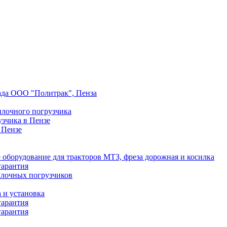
ада ООО "Политрак", Пенза
илочного погрузчика
узчика в Пензе
 Пензе
 оборудование для тракторов МТЗ, фреза дорожная и косилка
гарантия
илочных погрузчиков
 и установка
гарантия
гарантия