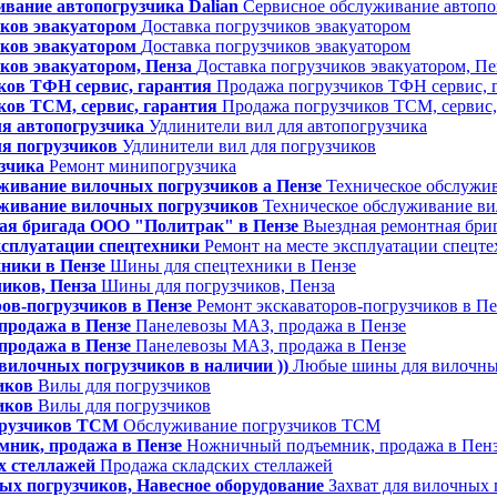
вание автопогрузчика Dalian
Сервисное обслуживание автопог
иков эвакуатором
Доставка погрузчиков эвакуатором
иков эвакуатором
Доставка погрузчиков эвакуатором
ков эвакуатором, Пенза
Доставка погрузчиков эвакуатором, Пе
ков ТФН сервис, гарантия
Продажа погрузчиков ТФН сервис, 
ков TCM, сервис, гарантия
Продажа погрузчиков TCM, сервис,
ля автопогрузчика
Удлинители вил для автопогрузчика
ля погрузчиков
Удлинители вил для погрузчиков
зчика
Ремонт минипогрузчика
живание вилочных погрузчиков а Пензе
Техническое обслужив
уживание вилочных погрузчиков
Техническое обслуживание в
ая бригада ООО "Политрак" в Пензе
Выездная ремонтная бри
ксплуатации спецтехники
Ремонт на месте эксплуатации спецт
ники в Пензе
Шины для спецтехники в Пензе
иков, Пенза
Шины для погрузчиков, Пенза
ов-погрузчиков в Пензе
Ремонт экскаваторов-погрузчиков в Пе
продажа в Пензе
Панелевозы МАЗ, продажа в Пензе
продажа в Пензе
Панелевозы МАЗ, продажа в Пензе
илочных погрузчиков в наличии ))
Любые шины для вилочных
иков
Вилы для погрузчиков
иков
Вилы для погрузчиков
грузчиков TCM
Обслуживание погрузчиков TCM
ник, продажа в Пензе
Ножничный подъемник, продажа в Пен
х стеллажей
Продажа складских стеллажей
ых погрузчиков, Навесное оборудование
Захват для вилочных 