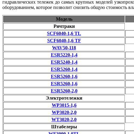
гидравлических тележек до самых крупных моделей узкопрох
оборудованием, которое позволит снизить общую стоимость вл
Модель
Ричтраки
SCF6040-1,6 TL
SCF6040-1,6 TF
WAV50-118
ESR5220-1,4
ESR5240-1,4
ESR5260-1,4
ESR5260-1,6
ESR5260-1,6
ESR5260-2,0
Электротележки
WP3015-1,6
WP3020-2,0
WT3020-2,0
Штабелеры
WF3000-1,0TL